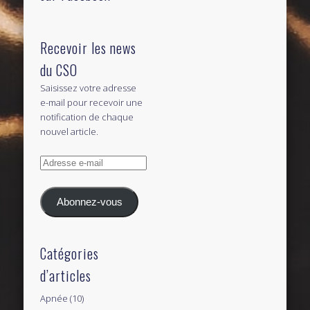
Recevoir les news
du CSO
Saisissez votre adresse
e-mail pour recevoir une
notification de chaque
nouvel article.
Adresse
e-
mail
Abonnez-vous
Catégories
d’articles
Apnée
(10)