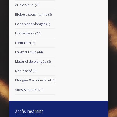
Audio-visuel
(2)
Biologie sous-marine
(8)
Bons plans plongée
(2)
Evènements
(27)
Formation
(2)
La vie du club
(44)
Matériel de plongée
(8)
Non classé
(3)
Plongée & audio-visuel
(1)
Sites & sorties
(27)
Accès restreint