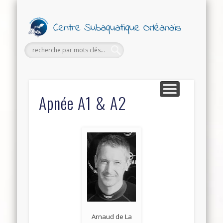
PETITES ANNONCES
FORMATIONS
SECTIONS
SORTIES
LE CLUB
Ce
Subaq
Orl
Apnée A1 & A2
Arnaud de La