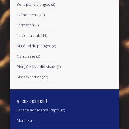
Bons plans plongée
(2)
Evènements
(27)
Formation
(2)
La vie du club
(44)
Matériel de plongée
(8)
Non classé
(3)
Plongée & audio-visuel
(1)
Sites & sorties
(27)
Accès restreint
Espace adhérents (Pep’s up)
Moniteurs