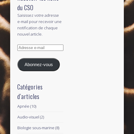
du CSO
Saisissez votre adresse
e-mail pour recevoir une
notification de chaque
nouvel article.
Adresse
e-
mail
Abonnez-vous
Catégories
d’articles
Apnée
(10)
Audio-visuel
(2)
Biologie sous-marine
(8)