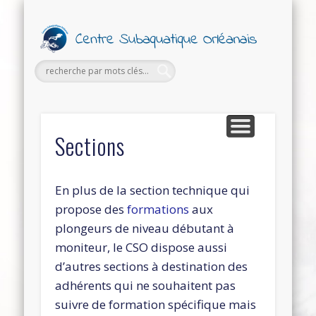
PETITES ANNONCES
FORMATIONS
SECTIONS
SORTIES
LE CLUB
Ce
Subaq
Orl
Sections
En plus de la section technique qui
propose des
formations
aux
plongeurs de niveau débutant à
moniteur, le CSO dispose aussi
d’autres sections à destination des
adhérents qui ne souhaitent pas
suivre de formation spécifique mais