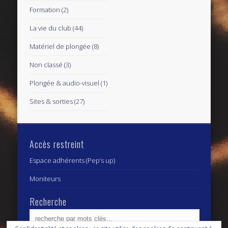
Formation
(2)
La vie du club
(44)
Matériel de plongée
(8)
Non classé
(3)
Plongée & audio-visuel
(1)
Sites & sorties
(27)
Accès restreint
Espace adhérents (Pep’s up)
Moniteurs
Recherche