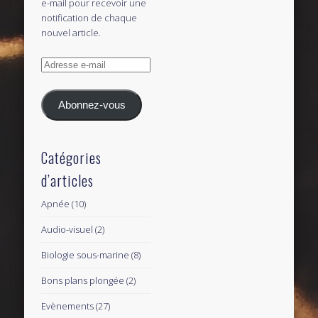
e-mail pour recevoir une
notification de chaque
nouvel article.
Adresse
e-
mail
Abonnez-vous
Catégories
d’articles
Apnée
(10)
Audio-visuel
(2)
Biologie sous-marine
(8)
Bons plans plongée
(2)
Evènements
(27)