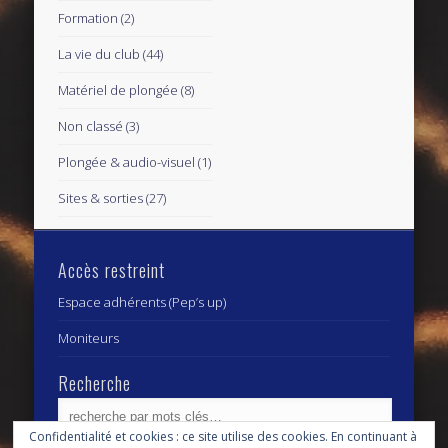
Formation
(2)
La vie du club
(44)
Matériel de plongée
(8)
Non classé
(3)
Plongée & audio-visuel
(1)
Sites & sorties
(27)
Accès restreint
Espace adhérents (Pep’s up)
Moniteurs
Recherche
Confidentialité et cookies : ce site utilise des cookies. En continuant à