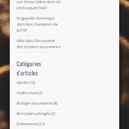
von Gross Celine
dans
Un
joli bouquet final !
longueville dominique
dans
Nos champions de
la PSP
Mika
dans
Découverte
des scooters sous-marins
Catégories
d’articles
Apnée
(10)
Audio-visuel
(2)
Biologie sous-marine
(8)
Bons plans plongée
(2)
Evènements
(27)