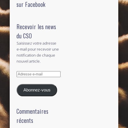
sur Facebook
Recevoir les news
du CSO
Saisissez votre adresse
e-mail pour recevoir une
notification de chaque
nouvel article.
Adresse
e-
mail
Abonnez-vous
Commentaires
récents