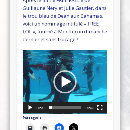
Après le
film « FREE FALL » de
Guillaune Néry et Julie Gautier, dans
le trou bleu de Dean aux Bahamas
,
voici un hommage intitulé « FREE
LOL », tourné à Montluçon dimanche
dernier et sans trucage !
Lecteur
vidéo
00:00
00:42
Partager :