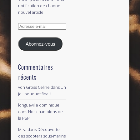
notification de chaque
nouvel article.
Adresse
e-
mail
Abonnez-vous
Commentaires
récents
von Gross Celine
dans
Un
joli bouquet final !
longueville dominique
dans
Nos champions de
la PSP
Mika
dans
Découverte
des scooters sous-marins