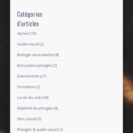
Catégories
d’articles
Apnée
(10)
Audio-visuel
(2)
Biologie sous-marine
(8)
Bons plans plongée
(2)
Evènements
(27)
Formation
(2)
La vie du club
(44)
Matériel de plongée
(8)
Non classé
(3)
Plongée & audio-visuel
(1)