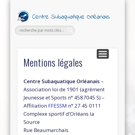
PETITES ANNONCES
FORMATIONS
SECTIONS
SORTIES
LE CLUB
Ce
Subaq
Orl
Mentions légales
Centre Subaquatique Orléanais
–
Association loi de 1901 (agrément
Jeunesse et Sports n° 4587045 S) –
Affiliation
FFESSM
n° 27 45 0111
Complexe sportif d’Orléans la
Source
Rue Beaumarchais