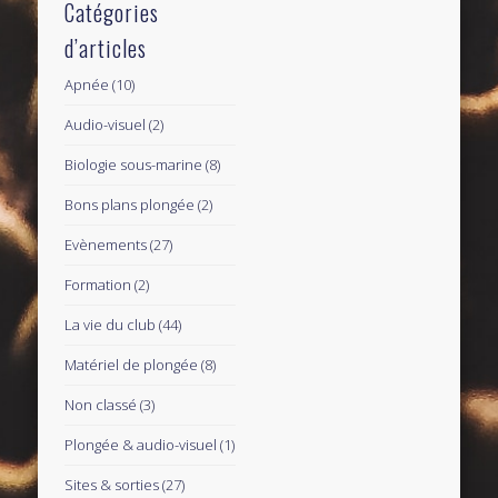
Catégories
d’articles
Apnée
(10)
Audio-visuel
(2)
Biologie sous-marine
(8)
Bons plans plongée
(2)
Evènements
(27)
Formation
(2)
La vie du club
(44)
Matériel de plongée
(8)
Non classé
(3)
Plongée & audio-visuel
(1)
Sites & sorties
(27)