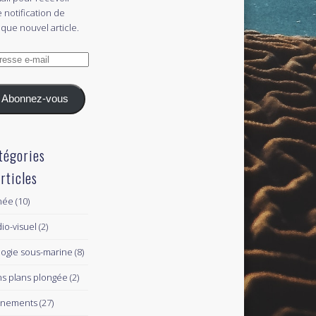
 notification de
que nouvel article.
esse
l
Abonnez-vous
tégories
articles
née
(10)
io-visuel
(2)
logie sous-marine
(8)
s plans plongée
(2)
ènements
(27)