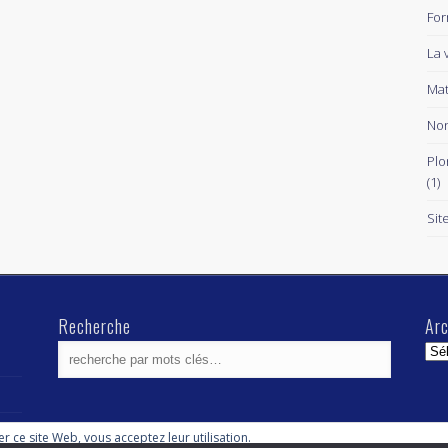
For
La 
Mat
Non
Plo
(1)
Sit
Recherche
Arc
Arc
ser ce site Web, vous acceptez leur utilisation.