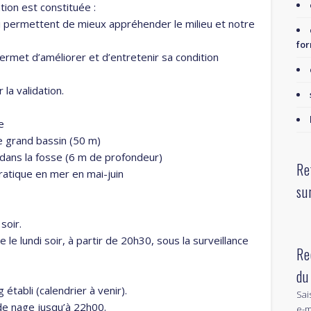
tion est constituée :
i permettent de mieux appréhender le milieu et notre
for
ermet d’améliorer et d’entretenir sa condition
 la validation.
e
 grand bassin (50 m)
 dans la fosse (6 m de profondeur)
Re
ratique en mer en mai-juin
su
soir.
 le lundi soir, à partir de 20h30, sous la surveillance
Re
du
établi (calendrier à venir).
Sai
de nage jusqu’à 22h00.
e-m