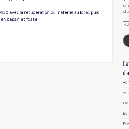
une
cha
30 avec la récupération du matériel au local, puis
en bassin et fosse.
Adr
e-
mai
Ca
d’
Ap
Aud
Bio
Bon
Ev