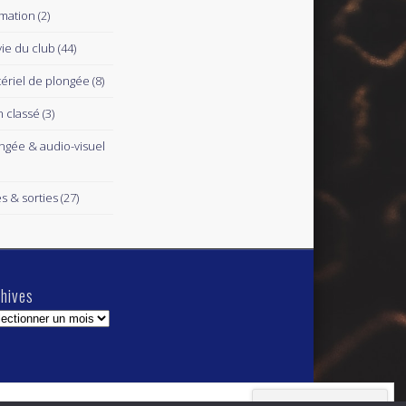
mation
(2)
vie du club
(44)
ériel de plongée
(8)
 classé
(3)
ngée & audio-visuel
es & sorties
(27)
hives
hives