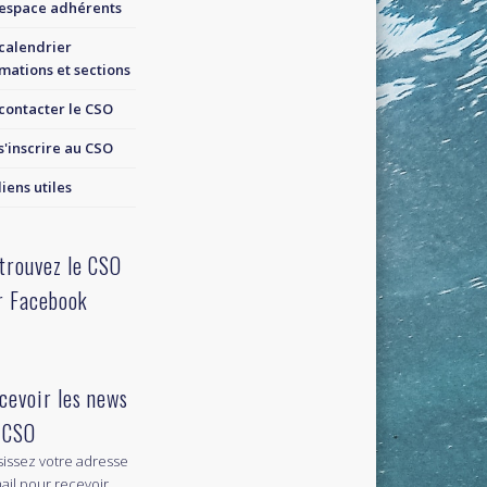
espace adhérents
calendrier
mations et sections
contacter le CSO
s'inscrire au CSO
liens utiles
trouvez le CSO
r Facebook
cevoir les news
 CSO
sissez votre adresse
ail pour recevoir