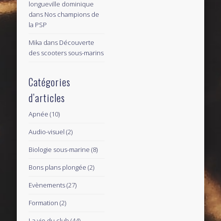
longueville dominique
dans
Nos champions de
la PSP
Mika
dans
Découverte
des scooters sous-marins
Catégories
d’articles
Apnée
(10)
Audio-visuel
(2)
Biologie sous-marine
(8)
Bons plans plongée
(2)
Evènements
(27)
Formation
(2)
La vie du club
(44)