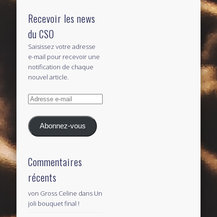
Recevoir les news
du CSO
Saisissez votre adresse
e-mail pour recevoir une
notification de chaque
nouvel article.
Adresse
e-
mail
Abonnez-vous
Commentaires
récents
von Gross Celine
dans
Un
joli bouquet final !