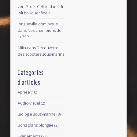
von Gross Celine
dans
Un
joli bouquet final !
longueville dominique
dans
Nos champions de
la PSP
Mika
dans
Découverte
des scooters sous-marins
Catégories
d’articles
Apnée
(10)
Audio-visuel
(2)
Biologie sous-marine
(8)
Bons plans plongée
(2)
Evènements
(27)