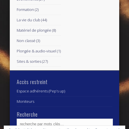
Formation
(2)
La vie du club
(44)
Matériel de plongée
(8)
Non classé
(3)
Plongée & audio-visuel
(1)
Sites & sorties
(27)
Accès restreint
Espace adhérents (Pep’s up)
Moniteurs
Recherche