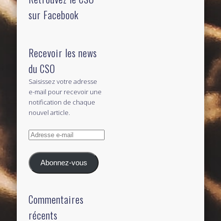
sur Facebook
Recevoir les news
du CSO
Saisissez votre adresse
e-mail pour recevoir une
notification de chaque
nouvel article.
Adresse
e-
mail
Abonnez-vous
Commentaires
récents