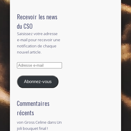
Recevoir les news
du CSO
Saisissez votre adresse
e-mail pour recevoir une
notification de chaque
nouvel article.
Adresse
e-
mail
Abonnez-vous
Commentaires
récents
von Gross Celine
dans
Un
joli bouquet final !