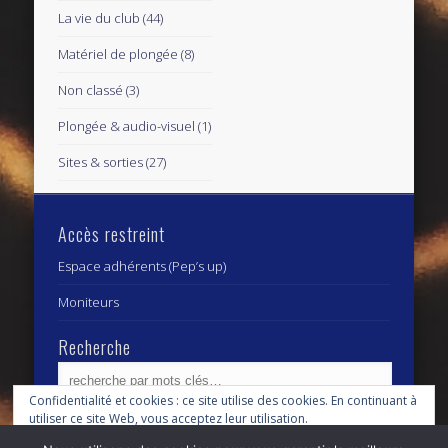
La vie du club
(44)
Matériel de plongée
(8)
Non classé
(3)
Plongée & audio-visuel
(1)
Sites & sorties
(27)
Accès restreint
Espace adhérents (Pep’s up)
Moniteurs
Recherche
Confidentialité et cookies : ce site utilise des cookies. En continuant à
utiliser ce site Web, vous acceptez leur utilisation.
Archives