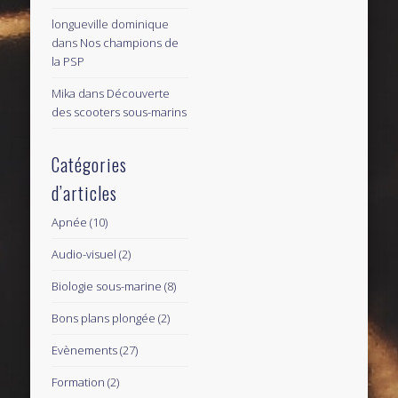
longueville dominique
dans
Nos champions de
la PSP
Mika
dans
Découverte
des scooters sous-marins
Catégories
d’articles
Apnée
(10)
Audio-visuel
(2)
Biologie sous-marine
(8)
Bons plans plongée
(2)
Evènements
(27)
Formation
(2)