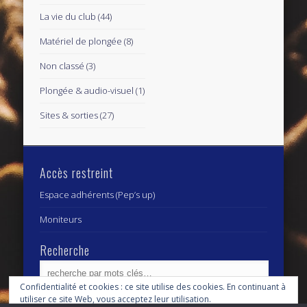
La vie du club
(44)
Matériel de plongée
(8)
Non classé
(3)
Plongée & audio-visuel
(1)
Sites & sorties
(27)
Accès restreint
Espace adhérents (Pep’s up)
Moniteurs
Recherche
Confidentialité et cookies : ce site utilise des cookies. En continuant à
utiliser ce site Web, vous acceptez leur utilisation.
Archives