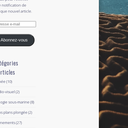
 notification de
que nouvel article.
esse
l
Abonnez-vous
tégories
articles
née
(10)
io-visuel
(2)
logie sous-marine
(8)
s plans plongée
(2)
ènements
(27)