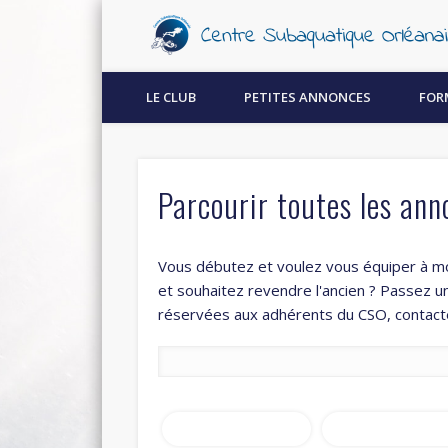
Découvrez la plongée sous-marine à Orléans !
LE CLUB
PETITES ANNONCES
FOR
Parcourir toutes les ann
Vous débutez et voulez vous équiper à m
et souhaitez revendre l'ancien ? Passez u
réservées aux adhérents du CSO, contacte
Rechercher:
View Categories
Rechercher de