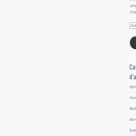
une
cha
Adr
e-
mai
Ca
d’
Ap
Aud
Bio
Bon
Ev