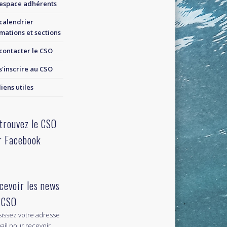
espace adhérents
calendrier
mations et sections
contacter le CSO
s'inscrire au CSO
liens utiles
trouvez le CSO
r Facebook
cevoir les news
 CSO
sissez votre adresse
ail pour recevoir