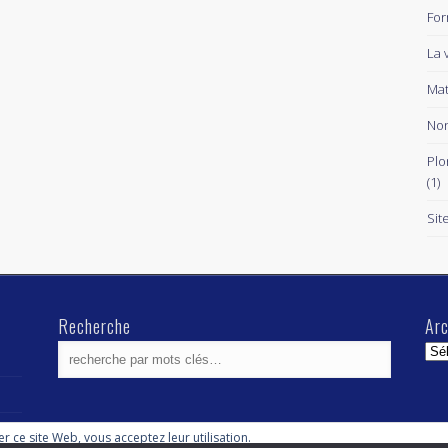
For
La 
Mat
Non
Plo
(1)
Sit
Recherche
Arc
Arc
ser ce site Web, vous acceptez leur utilisation.