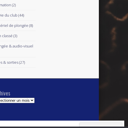
mation
(2)
vie du club
(44)
ériel de plongée
(8)
 classé
(3)
ngée & audio-visuel
es & sorties
(27)
hives
hives