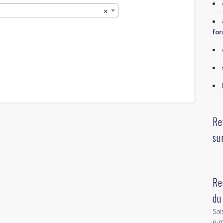
×
for
Re
su
Re
du
Sai
e-m