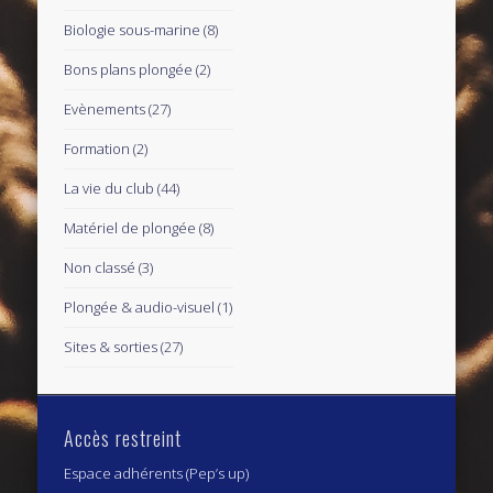
Biologie sous-marine
(8)
Bons plans plongée
(2)
Evènements
(27)
Formation
(2)
La vie du club
(44)
Matériel de plongée
(8)
Non classé
(3)
Plongée & audio-visuel
(1)
Sites & sorties
(27)
Accès restreint
Espace adhérents (Pep’s up)