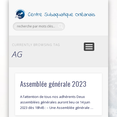
PETITES ANNONCES
FORMATIONS
SECTIONS
SORTIES
LE CLUB
Ce
Subaq
Orl
CURRENTLY BROWSING TAG
AG
Assemblée générale 2023
A l’attention de tous nos adhérents Deux
assemblées générales auront lieu ce 14 juin
2023 dès 18h45 : – Une Assemblée générale …