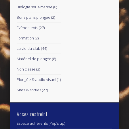
Biologie sous-marine
(8)
Bons plans plongée
(2)
Evènements
(27)
Formation
(2)
La vie du club
(44)
Matériel de plongée
(8)
Non classé
(3)
Plongée & audio-visuel
(1)
Sites & sorties
(27)
Accès restreint
Espace adhérents (Pep’s up)