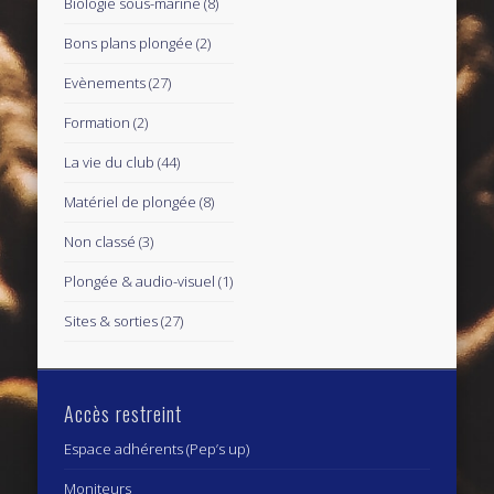
Biologie sous-marine
(8)
Bons plans plongée
(2)
Evènements
(27)
Formation
(2)
La vie du club
(44)
Matériel de plongée
(8)
Non classé
(3)
Plongée & audio-visuel
(1)
Sites & sorties
(27)
Accès restreint
Espace adhérents (Pep’s up)
Moniteurs