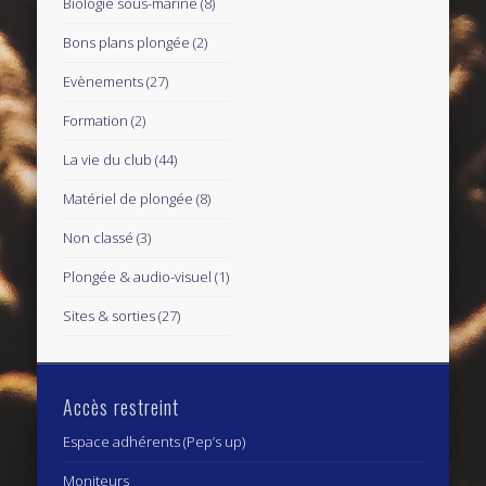
Biologie sous-marine
(8)
Bons plans plongée
(2)
Evènements
(27)
Formation
(2)
La vie du club
(44)
Matériel de plongée
(8)
Non classé
(3)
Plongée & audio-visuel
(1)
Sites & sorties
(27)
Accès restreint
Espace adhérents (Pep’s up)
Moniteurs