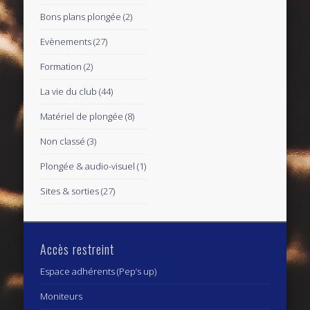
Bons plans plongée
(2)
Evènements
(27)
Formation
(2)
La vie du club
(44)
Matériel de plongée
(8)
Non classé
(3)
Plongée & audio-visuel
(1)
Sites & sorties
(27)
Accès restreint
Espace adhérents (Pep’s up)
Moniteurs