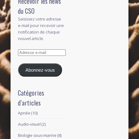
Recevoir les news
du CSO
Saisissez votre adresse
e-mail pour recevoir une
notification de chaque
nouvel article.
Adresse
e-
mail
Abonnez-vous
Catégories
d’articles
Apnée
(10)
Audio-visuel
(2)
Biologie sous-marine
(8)