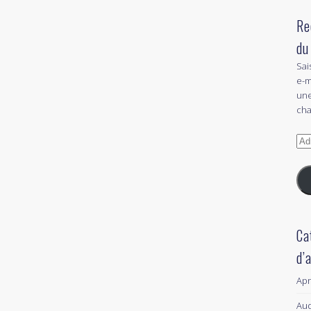
Re
du
Sai
e-m
une
cha
Adr
e-
mai
Ca
d’
Ap
Aud