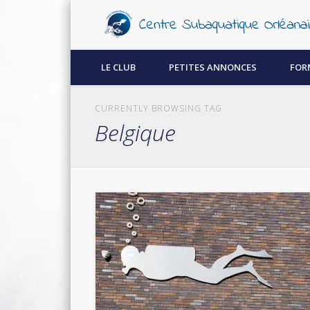
Découvrez la plongée sous-marine à Orléans !
LE CLUB
PETITES ANNONCES
FOR
CURRENTLY BROWSING TAG
Belgique