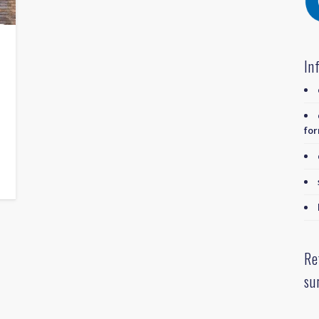
In
for
Re
su