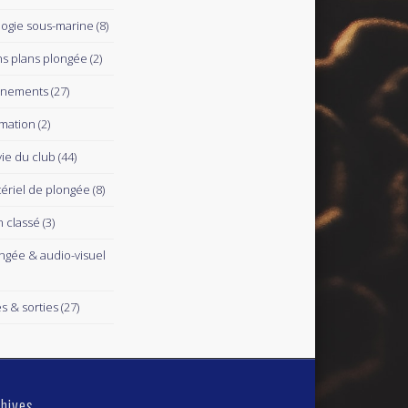
logie sous-marine
(8)
s plans plongée
(2)
ènements
(27)
mation
(2)
vie du club
(44)
ériel de plongée
(8)
 classé
(3)
ngée & audio-visuel
es & sorties
(27)
hives