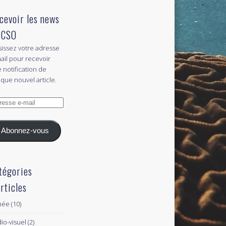
cevoir les news
 CSO
sissez votre adresse
ail pour recevoir
 notification de
que nouvel article.
esse
l
Abonnez-vous
tégories
articles
née
(10)
io-visuel
(2)