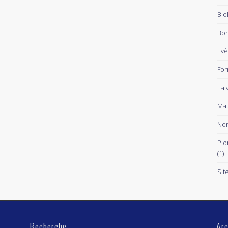
Bio
Bon
Ev
For
La 
Mat
Non
Plo
(1)
Sit
Recherche
Arc