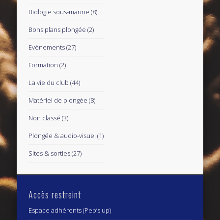
Biologie sous-marine
(8)
Bons plans plongée
(2)
Evènements
(27)
Formation
(2)
La vie du club
(44)
Matériel de plongée
(8)
Non classé
(3)
Plongée & audio-visuel
(1)
Sites & sorties
(27)
Accès restreint
Espace adhérents (Pep’s up)