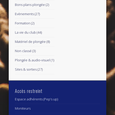
Bons plans plongée
(2)
Evènements
(27)
Formation
(2)
La vie du club
(44)
Matériel de plongée
(8)
Non classé
(3)
Plongée & audio-visuel
(1)
Sites & sorties
(27)
Accès restreint
Espace adhérents (Pep’s up)
Moniteurs