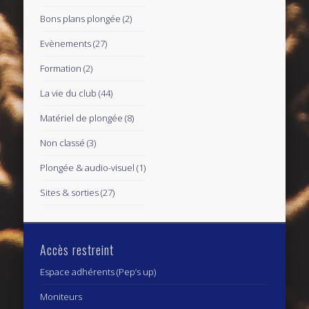
Bons plans plongée
(2)
Evènements
(27)
Formation
(2)
La vie du club
(44)
Matériel de plongée
(8)
Non classé
(3)
Plongée & audio-visuel
(1)
Sites & sorties
(27)
Accès restreint
Espace adhérents (Pep’s up)
Moniteurs