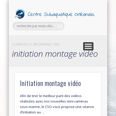
PETITES ANNONCES
FORMATIONS
SECTIONS
SORTIES
LE CLUB
Ce
Subaq
Orl
CURRENTLY BROWSING TAG
initiation montage vidéo
Initiation montage vidéo
Afin de tirer le meilleur parti des vidéos
réalisées avec nos nouvelles mini-caméras
sous-marine, le CSO vous propose une séance
d’initiation au …