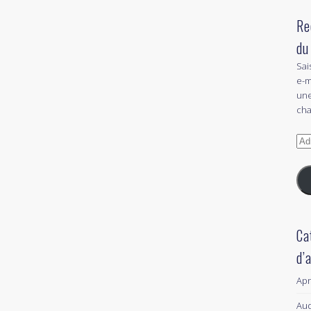
Re
du
Sai
e-m
une
cha
Adr
e-
mai
Ca
d’
Ap
Aud