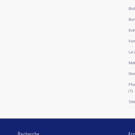
Bio
Bon
Ev
For
La 
Mat
Non
Plo
(1)
Sit
Recherche
Arc