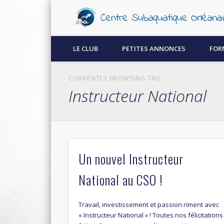
Découvrez la plongée sous-marine à Orléans !
LE CLUB
PETITES ANNONCES
FOR
CURRENTLY BROWSING TAG
Instructeur National
Un nouvel Instructeur
National au CSO !
Travail, investissement et passion riment avec
« Instructeur National » ! Toutes nos félicitations