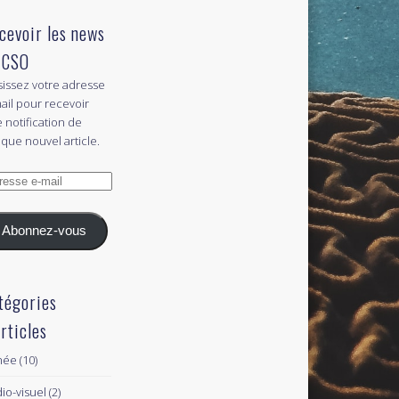
cevoir les news
 CSO
sissez votre adresse
ail pour recevoir
 notification de
que nouvel article.
esse
l
Abonnez-vous
tégories
articles
née
(10)
io-visuel
(2)