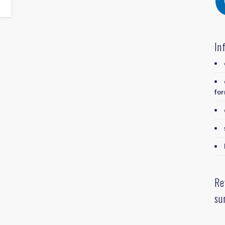
In
for
Re
su