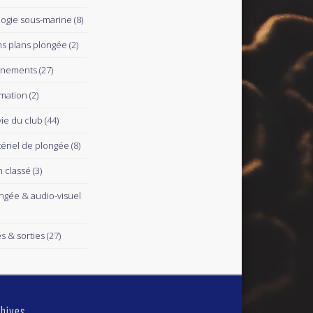
logie sous-marine
(8)
s plans plongée
(2)
ènements
(27)
mation
(2)
vie du club
(44)
ériel de plongée
(8)
 classé
(3)
ngée & audio-visuel
es & sorties
(27)
hives