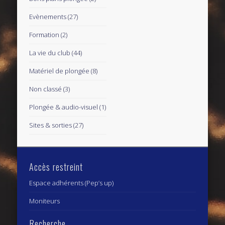
Evènements
(27)
Formation
(2)
La vie du club
(44)
Matériel de plongée
(8)
Non classé
(3)
Plongée & audio-visuel
(1)
Sites & sorties
(27)
Accès restreint
Espace adhérents (Pep’s up)
Moniteurs
Recherche