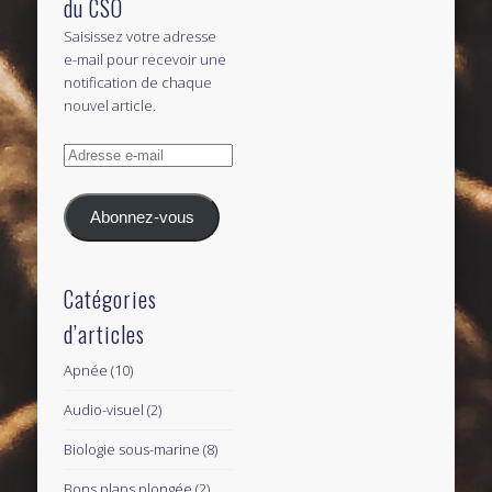
du CSO
Saisissez votre adresse
e-mail pour recevoir une
notification de chaque
nouvel article.
Adresse
e-
mail
Abonnez-vous
Catégories
d’articles
Apnée
(10)
Audio-visuel
(2)
Biologie sous-marine
(8)
Bons plans plongée
(2)