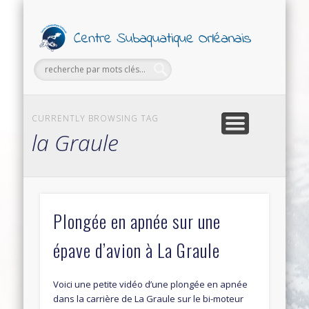
PETITES ANNONCES
FORMATIONS
SECTIONS
SORTIES
LE CLUB
Ce
Subaq
Orl
CURRENTLY BROWSING TAG
la Graule
Plongée en apnée sur une
épave d’avion à La Graule
Voici une petite vidéo d’une plongée en apnée
dans la carrière de La Graule sur le bi-moteur