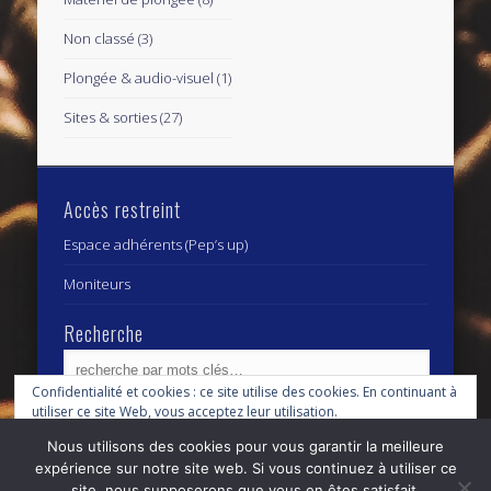
Non classé
(3)
Plongée & audio-visuel
(1)
Sites & sorties
(27)
Accès restreint
Espace adhérents (Pep’s up)
Moniteurs
Recherche
Confidentialité et cookies : ce site utilise des cookies. En continuant à
utiliser ce site Web, vous acceptez leur utilisation.
Archives
Archives
Nous utilisons des cookies pour vous garantir la meilleure
Pour en savoir plus, notamment sur la façon de contrôler les cookies,
expérience sur notre site web. Si vous continuez à utiliser ce
consultez :
Politique relative aux cookies
site, nous supposerons que vous en êtes satisfait.