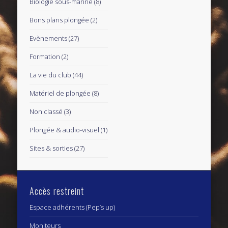
Biologie sous-marine
(8)
Bons plans plongée
(2)
Evènements
(27)
Formation
(2)
La vie du club
(44)
Matériel de plongée
(8)
Non classé
(3)
Plongée & audio-visuel
(1)
Sites & sorties
(27)
Accès restreint
Espace adhérents (Pep’s up)
Moniteurs