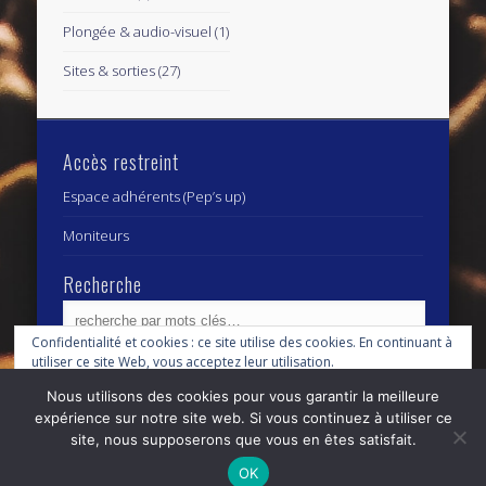
Plongée & audio-visuel
(1)
Sites & sorties
(27)
Accès restreint
Espace adhérents (Pep’s up)
Moniteurs
Recherche
Confidentialité et cookies : ce site utilise des cookies. En continuant à
utiliser ce site Web, vous acceptez leur utilisation.
Archives
Archives
Nous utilisons des cookies pour vous garantir la meilleure
Pour en savoir plus, notamment sur la façon de contrôler les cookies,
expérience sur notre site web. Si vous continuez à utiliser ce
consultez :
Politique relative aux cookies
site, nous supposerons que vous en êtes satisfait.
© 2026 Centre Subaquatique Orléanais - club fédéral
OK
n° 27 45 0111