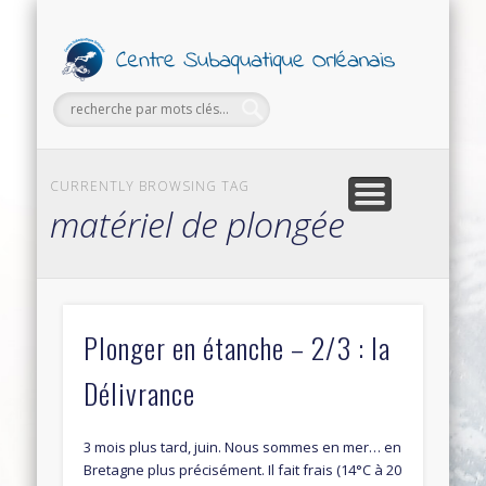
PETITES ANNONCES
FORMATIONS
SECTIONS
SORTIES
LE CLUB
Ce
Subaq
Orl
CURRENTLY BROWSING TAG
matériel de plongée
Plonger en étanche – 2/3 : la
Délivrance
3 mois plus tard, juin. Nous sommes en mer… en
Bretagne plus précisément. Il fait frais (14°C à 20