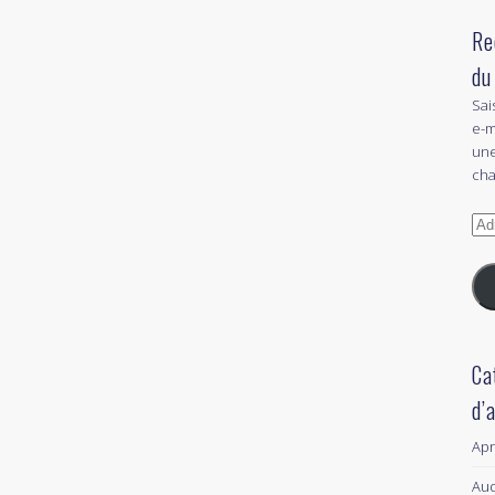
Re
du
Sai
e-m
une
cha
Adr
e-
mai
Ca
d’
Ap
Aud