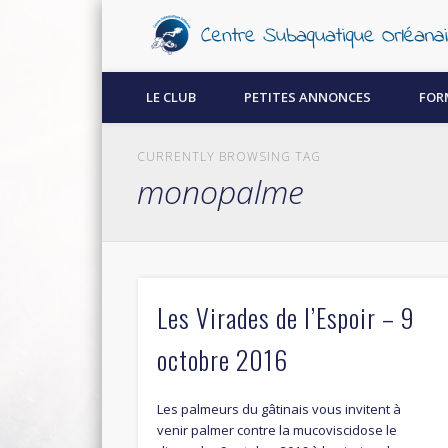
Découvrez la plongée sous-marine à Orléans !
LE CLUB
PETITES ANNONCES
FOR
CURRENTLY BROWSING TAG
monopalme
Les Virades de l’Espoir – 9
octobre 2016
Les palmeurs du gâtinais vous invitent à
venir palmer contre la mucoviscidose le