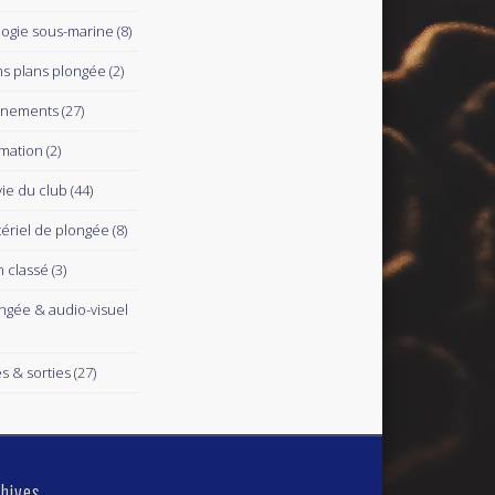
logie sous-marine
(8)
s plans plongée
(2)
ènements
(27)
mation
(2)
vie du club
(44)
ériel de plongée
(8)
 classé
(3)
ngée & audio-visuel
es & sorties
(27)
hives