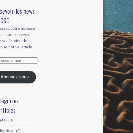
cevoir les news
 CSO
sissez votre adresse
ail pour recevoir
 notification de
que nouvel article.
esse
l
Abonnez-vous
tégories
articles
née
(10)
io-visuel
(2)