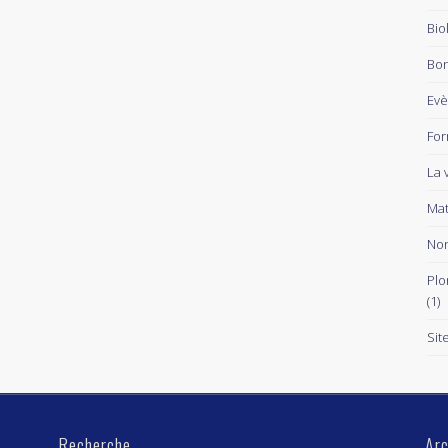
Bio
Bon
Ev
For
La 
Mat
Non
Plo
(1)
Sit
Recherche
Arc