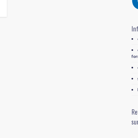
In
for
Re
su