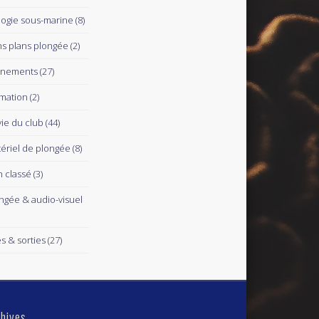
logie sous-marine
(8)
s plans plongée
(2)
ènements
(27)
mation
(2)
vie du club
(44)
ériel de plongée
(8)
 classé
(3)
ngée & audio-visuel
es & sorties
(27)
hives