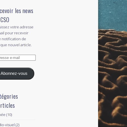
cevoir les news
 CSO
sissez votre adresse
ail pour recevoir
 notification de
que nouvel article.
esse
l
Abonnez-vous
tégories
articles
née
(10)
io-visuel
(2)