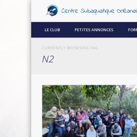
Découvrez la plongée sous-marine à Orléans !
LE CLUB
PETITES ANNONCES
FOR
CURRENTLY BROWSING TAG
N2