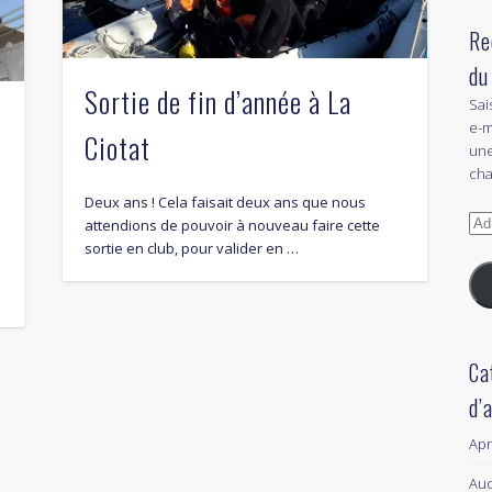
Re
du
Sortie de fin d’année à La
Sai
e
e-m
Ciotat
une
cha
Deux ans ! Cela faisait deux ans que nous
Adr
attendions de pouvoir à nouveau faire cette
e-
sortie en club, pour valider en …
mai
Ca
d’
Ap
Aud