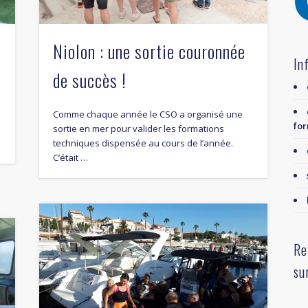
Niolon : une sortie couronnée
In
de succès !
Comme chaque année le CSO a organisé une
for
s
sortie en mer pour valider les formations
techniques dispensée au cours de l’année.
C’était …
Re
su