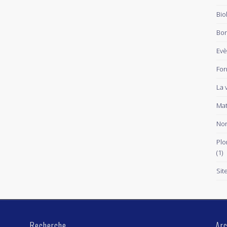
Bio
Bon
Ev
For
La 
Mat
Non
Plo
(1)
Sit
Recherche
Arc