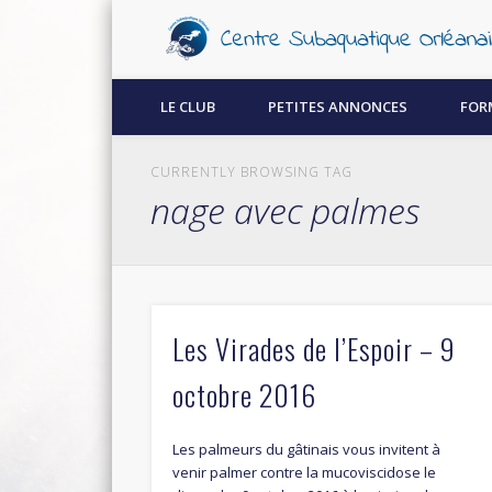
Découvrez la plongée sous-marine à Orléans !
LE CLUB
PETITES ANNONCES
FOR
CURRENTLY BROWSING TAG
nage avec palmes
Les Virades de l’Espoir – 9
octobre 2016
Les palmeurs du gâtinais vous invitent à
venir palmer contre la mucoviscidose le