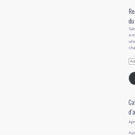
Re
du
Sai
e-m
une
cha
Adr
e-
mai
Ca
d’
Ap
Aud