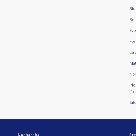
Bio
Bon
Ev
For
La 
Mat
Non
Plo
(1)
Sit
Recherche
Arc