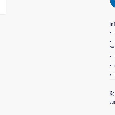
In
for
Re
su