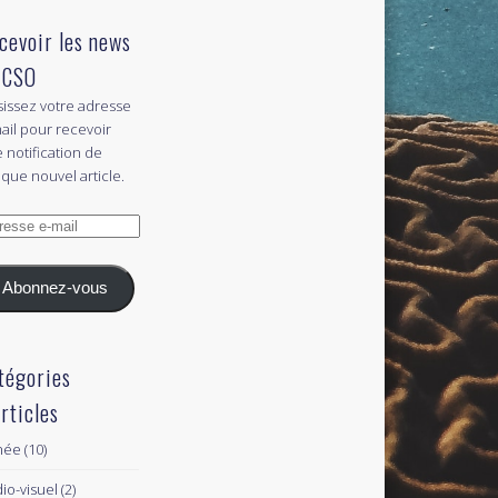
cevoir les news
 CSO
sissez votre adresse
ail pour recevoir
 notification de
que nouvel article.
esse
l
Abonnez-vous
tégories
articles
née
(10)
io-visuel
(2)