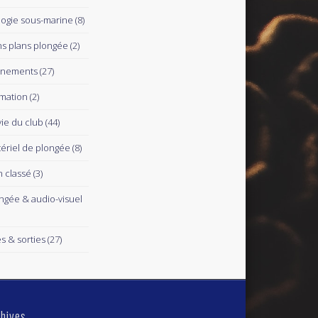
logie sous-marine
(8)
s plans plongée
(2)
ènements
(27)
mation
(2)
vie du club
(44)
ériel de plongée
(8)
 classé
(3)
ngée & audio-visuel
es & sorties
(27)
hives