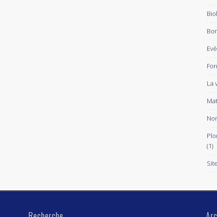
Bio
Bon
Ev
For
La 
Mat
Non
Plo
(1)
Sit
Recherche
Arc