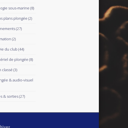
logie sous-marine
(8)
s plans plongée
(2)
ènements
(27)
mation
(2)
vie du club
(44)
ériel de plongée
(8)
 classé
(3)
ngée & audio-visuel
es & sorties
(27)
hives