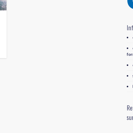
In
for
Re
su