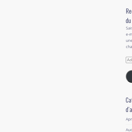
Re
du
Sai
e-m
une
cha
Adr
e-
mai
Ca
d’
Ap
Aud