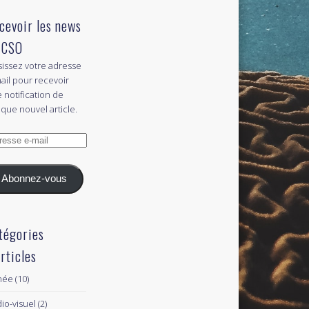
cevoir les news
 CSO
sissez votre adresse
ail pour recevoir
 notification de
que nouvel article.
esse
l
Abonnez-vous
tégories
articles
née
(10)
io-visuel
(2)