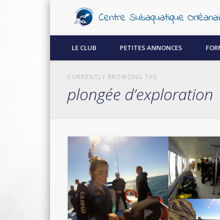
Découvrez la plongée sous-marine à Orléans !
LE CLUB
PETITES ANNONCES
FOR
CURRENTLY BROWSING TAG
plongée d’exploration