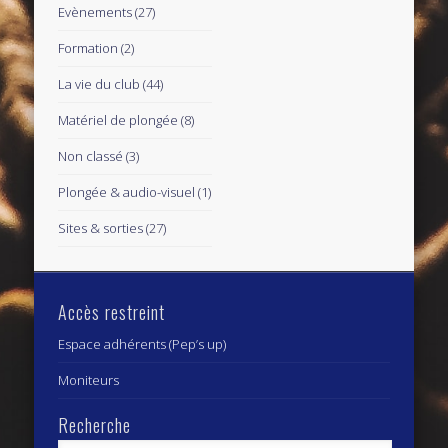
Evènements
(27)
Formation
(2)
La vie du club
(44)
Matériel de plongée
(8)
Non classé
(3)
Plongée & audio-visuel
(1)
Sites & sorties
(27)
Accès restreint
Espace adhérents (Pep’s up)
Moniteurs
Recherche