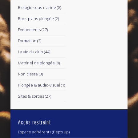
Biologie sous-marine
(8)
Bons plans plongée
(2)
Evènements
(27)
Formation
(2)
La vie du club
(44)
Matériel de plongée
(8)
Non classé
(3)
Plongée & audio-visuel
(1)
Sites & sorties
(27)
Accès restreint
Espace adhérents (Pep’s up)