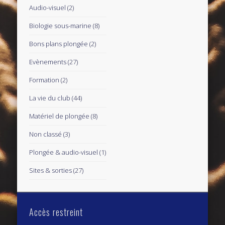
Audio-visuel
(2)
Biologie sous-marine
(8)
Bons plans plongée
(2)
Evènements
(27)
Formation
(2)
La vie du club
(44)
Matériel de plongée
(8)
Non classé
(3)
Plongée & audio-visuel
(1)
Sites & sorties
(27)
Accès restreint