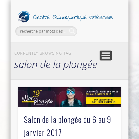
PETITES ANNONCES
FORMATIONS
SECTIONS
SORTIES
LE CLUB
Ce
Subaq
Orl
CURRENTLY BROWSING TAG
salon de la plongée
Salon de la plongée du 6 au 9
janvier 2017