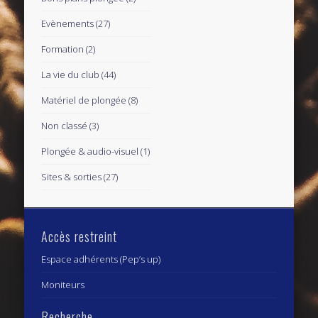
Evènements
(27)
Formation
(2)
La vie du club
(44)
Matériel de plongée
(8)
Non classé
(3)
Plongée & audio-visuel
(1)
Sites & sorties
(27)
Accès restreint
Espace adhérents (Pep’s up)
Moniteurs
Recherche