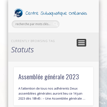
PETITES ANNONCES
FORMATIONS
SECTIONS
SORTIES
LE CLUB
Ce
Subaq
Orl
CURRENTLY BROWSING TAG
Statuts
Assemblée générale 2023
A l’attention de tous nos adhérents Deux
assemblées générales auront lieu ce 14 juin
2023 dès 18h45 : – Une Assemblée générale …