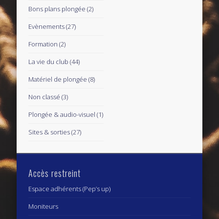
Bons plans plongée
(2)
Evènements
(27)
Formation
(2)
La vie du club
(44)
Matériel de plongée
(8)
Non classé
(3)
Plongée & audio-visuel
(1)
Sites & sorties
(27)
Accès restreint
Espace adhérents (Pep’s up)
Moniteurs