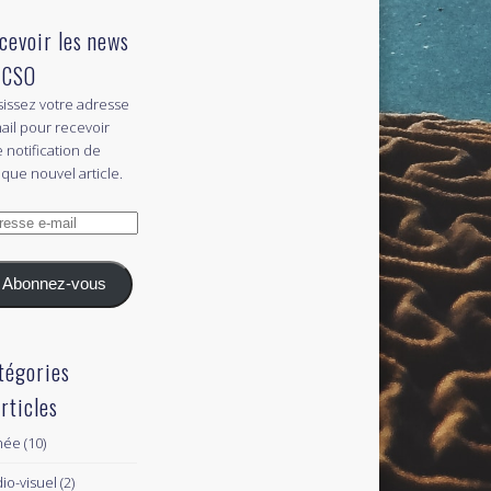
cevoir les news
 CSO
sissez votre adresse
ail pour recevoir
 notification de
que nouvel article.
esse
l
Abonnez-vous
tégories
articles
née
(10)
io-visuel
(2)