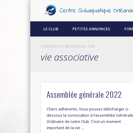
Découvrez la plongée sous-marine à Orléans !
LE CLUB
PETITES ANNONCES
FOR
CURRENTLY BROWSING TAG
vie associative
Assemblée générale 2022
Chers adhérents, Vous pouvez télécharger ci-
dessous la convocation à l’assemblée Général
Ordinaire de notre Club. C’est un moment
important de la vie …