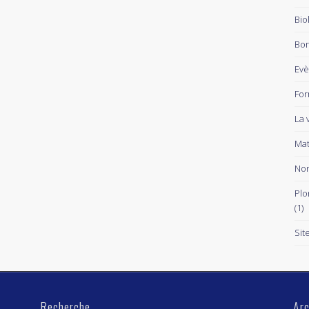
Bio
Bon
Ev
For
La 
Mat
Non
Plo
(1)
Sit
Recherche
Arc