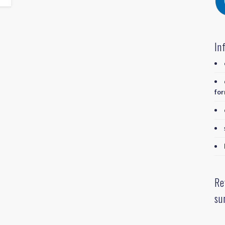
In
for
Re
su