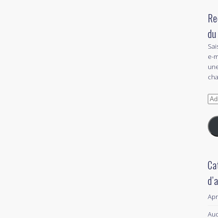
Re
du
Sai
e-m
une
cha
Adr
e-
mai
Ca
d’
Ap
Aud