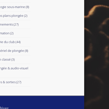
logie sous-marine
(8)
s plans plongée
(2)
ènements
(27)
mation
(2)
vie du club
(44)
ériel de plongée
(8)
 classé
(3)
ngée & audio-visuel
es & sorties
(27)
hives