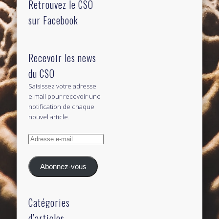
Retrouvez le CSO
sur Facebook
Recevoir les news
du CSO
Saisissez votre adresse
e-mail pour recevoir une
notification de chaque
nouvel article.
Adresse
e-
mail
Abonnez-vous
Catégories
d’articles