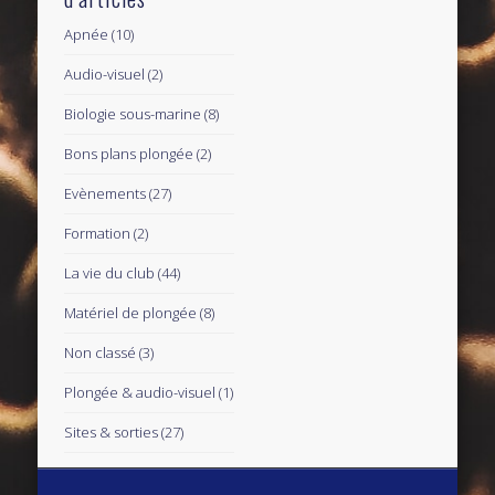
Apnée
(10)
Audio-visuel
(2)
Biologie sous-marine
(8)
Bons plans plongée
(2)
Evènements
(27)
Formation
(2)
La vie du club
(44)
Matériel de plongée
(8)
Non classé
(3)
Plongée & audio-visuel
(1)
Sites & sorties
(27)