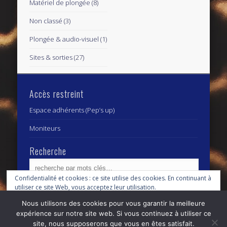
Matériel de plongée
(8)
Non classé
(3)
Plongée & audio-visuel
(1)
Sites & sorties
(27)
Accès restreint
Espace adhérents (Pep’s up)
Moniteurs
Recherche
Confidentialité et cookies : ce site utilise des cookies. En continuant à
utiliser ce site Web, vous acceptez leur utilisation.
Archives
Archives
Nous utilisons des cookies pour vous garantir la meilleure
Pour en savoir plus, notamment sur la façon de contrôler les cookies,
expérience sur notre site web. Si vous continuez à utiliser ce
consultez :
Politique relative aux cookies
site, nous supposerons que vous en êtes satisfait.