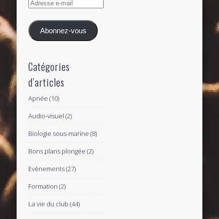
Adresse
e-
mail
Abonnez-vous
Catégories
d’articles
Apnée
(10)
Audio-visuel
(2)
Biologie sous-marine
(8)
Bons plans plongée
(2)
Evènements
(27)
Formation
(2)
La vie du club
(44)