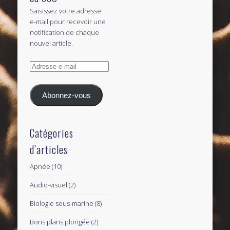
Saisissez votre adresse
e-mail pour recevoir une
notification de chaque
nouvel article.
Adresse
e-
mail
Abonnez-vous
Catégories
d’articles
Apnée
(10)
Audio-visuel
(2)
Biologie sous-marine
(8)
Bons plans plongée
(2)