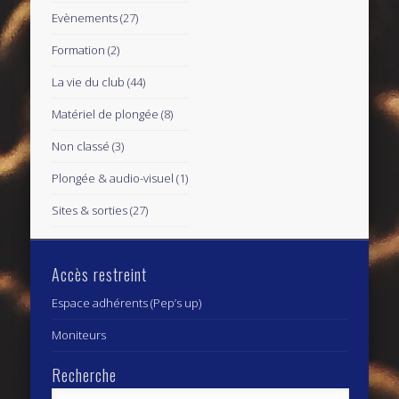
Evènements
(27)
Formation
(2)
La vie du club
(44)
Matériel de plongée
(8)
Non classé
(3)
Plongée & audio-visuel
(1)
Sites & sorties
(27)
Accès restreint
Espace adhérents (Pep’s up)
Moniteurs
Recherche