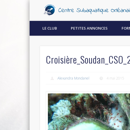
Découvrez la plongée sous-marine à Orléans !
LE CLUB
PETITES ANNONCES
FOR
Croisière_Soudan_CSO_
Alexandra Mondanel
4 mai 2015