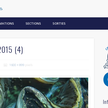
Centre Subaquatique Orléanais
MATIONS
SECTIONS
SORTIES
2015 (4)
1600 × 899
pixels
In