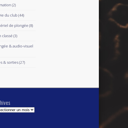
mation
(2)
vie du club
(44)
ériel de plongée
(8)
 classé
(3)
ngée & audio-visuel
es & sorties
(27)
hives
hives