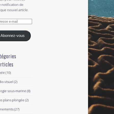
 notification de
que nouvel article.
esse
l
Abonnez-vous
tégories
articles
née
(10)
io-visuel
(2)
logie sous-marine
(8)
s plans plongée
(2)
ènements
(27)