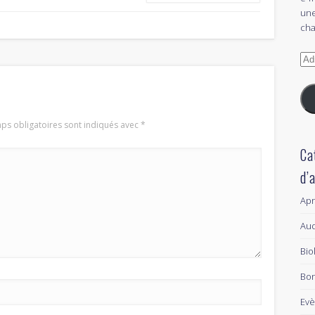
une
cha
Adr
e-
mai
ps obligatoires sont indiqués avec
*
Ca
d’
Ap
Aud
Bio
Bon
Ev