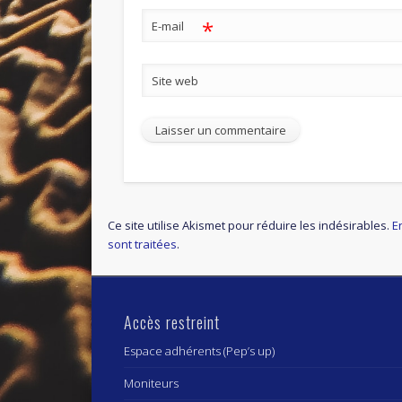
*
E-mail
Site web
Ce site utilise Akismet pour réduire les indésirables.
E
sont traitées
.
Accès restreint
Espace adhérents (Pep’s up)
Moniteurs