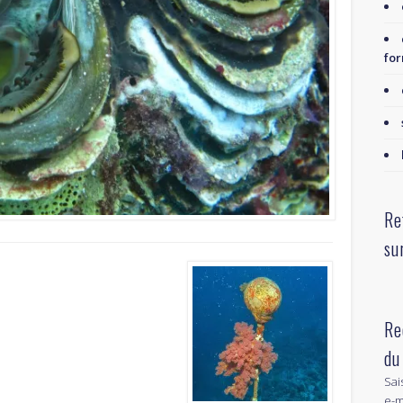
for
Re
su
Re
du
Sai
e-m