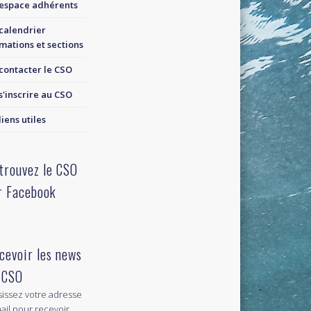
espace adhérents
calendrier
mations et sections
contacter le CSO
s'inscrire au CSO
liens utiles
trouvez le CSO
r Facebook
cevoir les news
 CSO
sissez votre adresse
ail pour recevoir