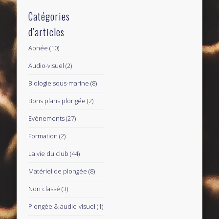
Catégories
d’articles
Apnée
(10)
Audio-visuel
(2)
Biologie sous-marine
(8)
Bons plans plongée
(2)
Evènements
(27)
Formation
(2)
La vie du club
(44)
Matériel de plongée
(8)
Non classé
(3)
Plongée & audio-visuel
(1)