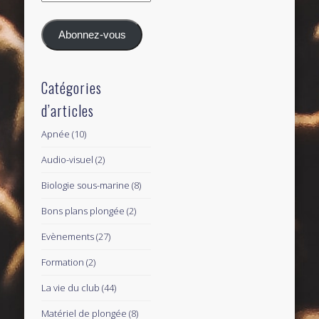
e-
mail
Abonnez-vous
Catégories
d’articles
Apnée
(10)
Audio-visuel
(2)
Biologie sous-marine
(8)
Bons plans plongée
(2)
Evènements
(27)
Formation
(2)
La vie du club
(44)
Matériel de plongée
(8)