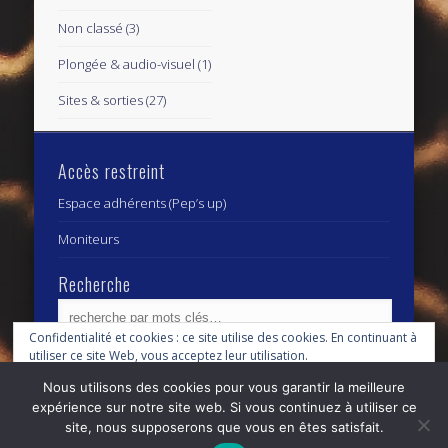
Non classé
(3)
Plongée & audio-visuel
(1)
Sites & sorties
(27)
Accès restreint
Espace adhérents (Pep’s up)
Moniteurs
Recherche
Confidentialité et cookies : ce site utilise des cookies. En continuant à
utiliser ce site Web, vous acceptez leur utilisation.
Archives
Archives
Nous utilisons des cookies pour vous garantir la meilleure
Pour en savoir plus, notamment sur la façon de contrôler les cookies,
expérience sur notre site web. Si vous continuez à utiliser ce
consultez :
Politique relative aux cookies
site, nous supposerons que vous en êtes satisfait.
© 2026 Centre Subaquatique Orléanais - club fédéral