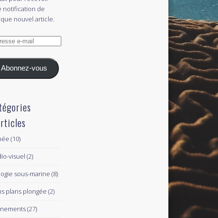
 notification de
que nouvel article.
esse
l
Abonnez-vous
tégories
articles
née
(10)
io-visuel
(2)
logie sous-marine
(8)
s plans plongée
(2)
ènements
(27)