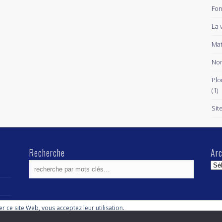
For
La 
Mat
Non
Plo
(1)
Sit
Recherche
Arc
Arc
ser ce site Web, vous acceptez leur utilisation.