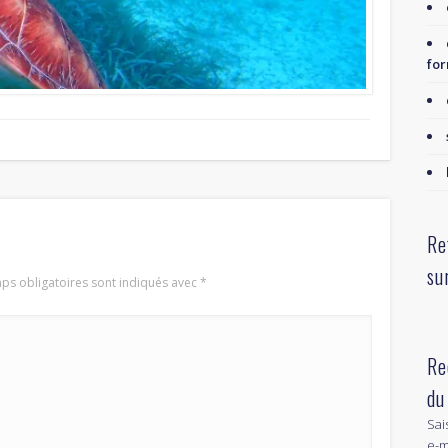
for
Re
su
ps obligatoires sont indiqués avec
*
Re
du
Sai
e-m