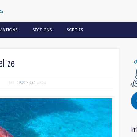
Centre Subaquatique Orléanais
MATIONS
SECTIONS
SORTIES
lize
1900 × 631
pixels
In