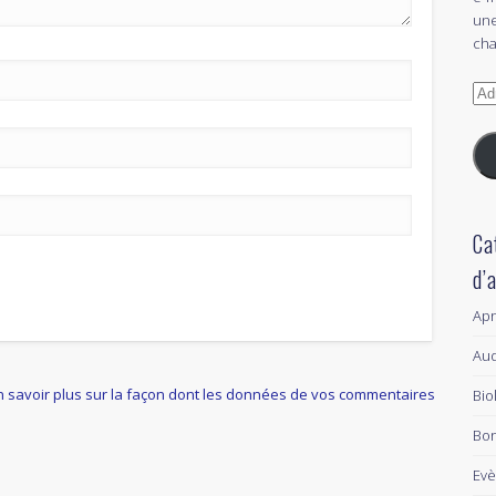
une
cha
Adr
e-
mai
Ca
d’
Ap
Aud
n savoir plus sur la façon dont les données de vos commentaires
Bio
Bon
Ev