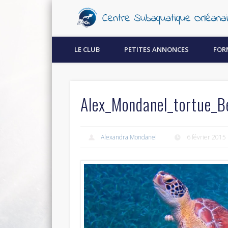
Découvrez la plongée sous-marine à Orléans !
LE CLUB
PETITES ANNONCES
FOR
Alex_Mondanel_tortue_Be
Alexandra Mondanel
6 février 2015