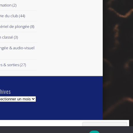
mation
(2)
vie du club
(44)
ériel de plongée
(8)
 classé
(3)
ngée & audio-visuel
es & sorties
(27)
hives
hives