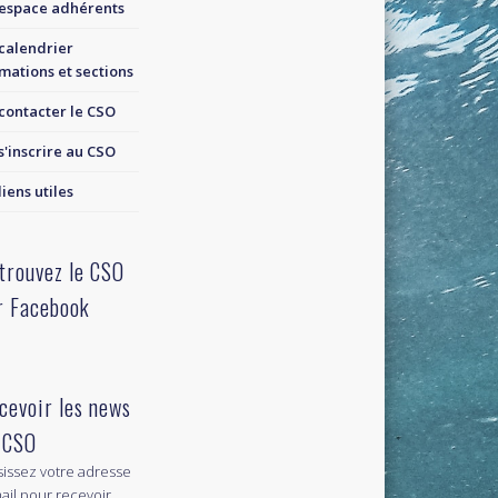
espace adhérents
calendrier
mations et sections
contacter le CSO
s'inscrire au CSO
liens utiles
trouvez le CSO
r Facebook
cevoir les news
 CSO
sissez votre adresse
ail pour recevoir