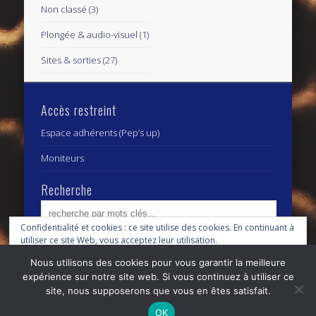
Non classé
(3)
Plongée & audio-visuel
(1)
Sites & sorties
(27)
Accès restreint
Espace adhérents (Pep’s up)
Moniteurs
Recherche
Confidentialité et cookies : ce site utilise des cookies. En continuant à
utiliser ce site Web, vous acceptez leur utilisation.
Archives
Archives
Nous utilisons des cookies pour vous garantir la meilleure
Pour en savoir plus, notamment sur la façon de contrôler les cookies,
expérience sur notre site web. Si vous continuez à utiliser ce
consultez :
Politique relative aux cookies
site, nous supposerons que vous en êtes satisfait.
© 2026 Centre Subaquatique Orléanais - club fédéral
OK