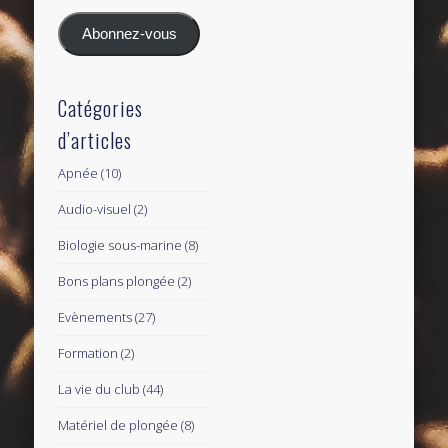
mail
Abonnez-vous
Catégories
d’articles
Apnée
(10)
Audio-visuel
(2)
Biologie sous-marine
(8)
Bons plans plongée
(2)
Evènements
(27)
Formation
(2)
La vie du club
(44)
Matériel de plongée
(8)