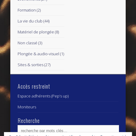
Formation
(2)
La vie du club
(44)
Matériel de plongée
(8)
Non classé
(3)
Plongée & audio-visuel
(1)
Sites & sorties
(27)
Accès restreint
Espace adhérents (Pep’s up)
Moniteurs
Recherche