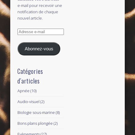
e-mail pour recevoir une
notification de chaque
nouvel article.
Adresse
e-
mail
Abonnez-vous
Catégories
d’articles
Apnée
(10)
Audio-visuel
(2)
Biologie sous-marine
(8)
Bons plans plongée
(2)
Evènements
(27)