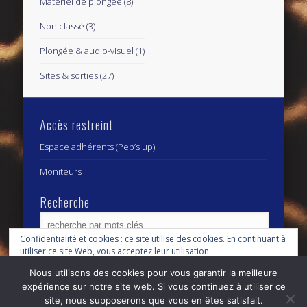
Matériel de plongée
(8)
Non classé
(3)
Plongée & audio-visuel
(1)
Sites & sorties
(27)
Accès restreint
Espace adhérents (Pep’s up)
Moniteurs
Recherche
Confidentialité et cookies : ce site utilise des cookies. En continuant à
utiliser ce site Web, vous acceptez leur utilisation.
Archives
Archives
Nous utilisons des cookies pour vous garantir la meilleure
Pour en savoir plus, notamment sur la façon de contrôler les cookies,
expérience sur notre site web. Si vous continuez à utiliser ce
consultez :
Politique relative aux cookies
site, nous supposerons que vous en êtes satisfait.