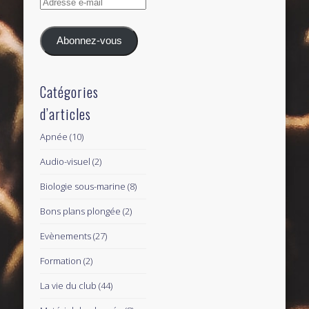
Adresse
e-
mail
Abonnez-vous
Catégories
d’articles
Apnée
(10)
Audio-visuel
(2)
Biologie sous-marine
(8)
Bons plans plongée
(2)
Evènements
(27)
Formation
(2)
La vie du club
(44)