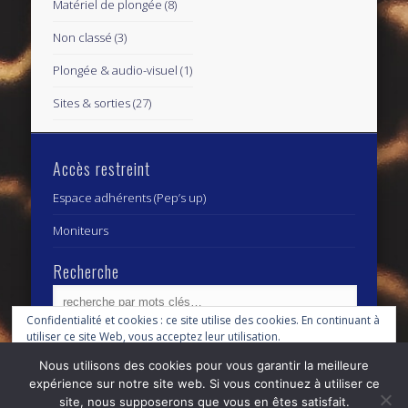
Matériel de plongée
(8)
Non classé
(3)
Plongée & audio-visuel
(1)
Sites & sorties
(27)
Accès restreint
Espace adhérents (Pep’s up)
Moniteurs
Recherche
Confidentialité et cookies : ce site utilise des cookies. En continuant à
utiliser ce site Web, vous acceptez leur utilisation.
Archives
Archives
Nous utilisons des cookies pour vous garantir la meilleure
Pour en savoir plus, notamment sur la façon de contrôler les cookies,
expérience sur notre site web. Si vous continuez à utiliser ce
consultez :
Politique relative aux cookies
site, nous supposerons que vous en êtes satisfait.