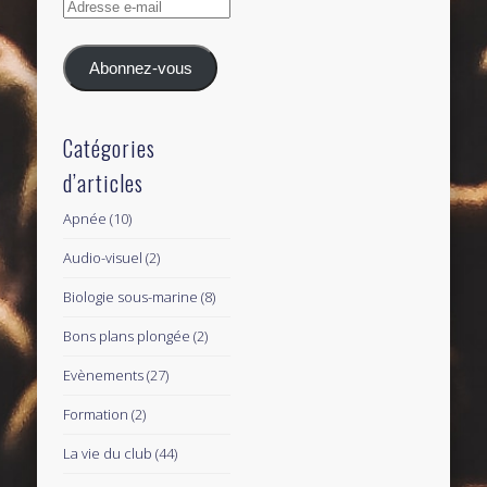
Adresse
e-
mail
Abonnez-vous
Catégories
d’articles
Apnée
(10)
Audio-visuel
(2)
Biologie sous-marine
(8)
Bons plans plongée
(2)
Evènements
(27)
Formation
(2)
La vie du club
(44)